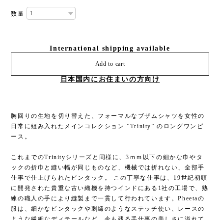
数量
International shipping available
Add to cart
日本国内にお住まいの方向け
胸回りの生地を切り替えた、フォーマルなブザムシャツを女性の
日常に組み入れたメインコレクション ”Trinity” のロングワンピ
ース。
これまでのTrinityシリーズと同様に、3ｍｍ以下の細かな巾やタ
ックの折巾と縫い幅が同じものなど、機械では折れない、全部手
仕事で仕上げられたピンタック。 この丁寧な仕事は、19世紀初頭
に開発された貴重な古い織機を持つインドにある1社の工場で、熟
練の職人の手により縫製まで一貫して行われています。Pheetaの
服は、細かなピンタックや刺繍のようなステッチ使い、レースの
ような繊細なディテールなど、今も残る手仕事の美しさに溢れて