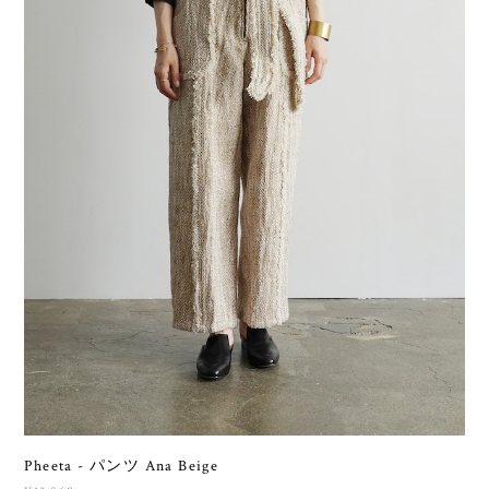
Pheeta - パンツ Ana Beige