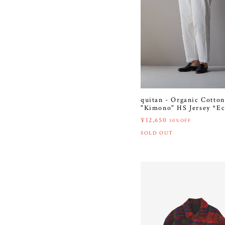
quitan - Organic Cotton
"Kimono" HS Jersey *E
¥12,650
50%OFF
SOLD OUT