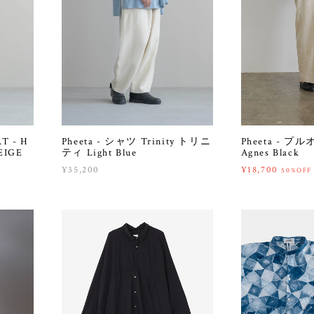
T - H
Pheeta - シャツ Trinity トリニ
Pheeta - 
EIGE
ティ Light Blue
Agnes Black
¥35,200
¥18,700
50%OFF