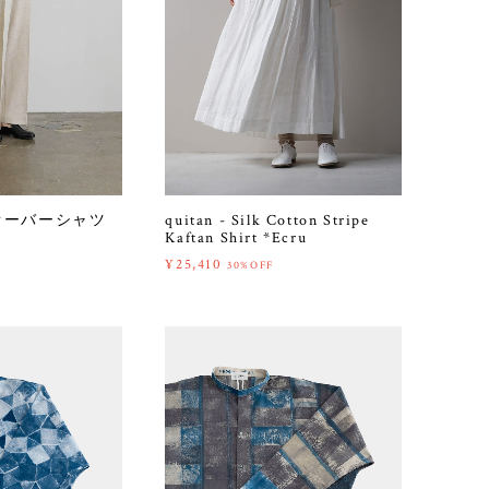
プルオーバーシャツ
quitan - Silk Cotton Stripe
Kaftan Shirt *Ecru
¥25,410
30%OFF