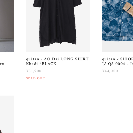
quitan - AO Dai LONG SHIRT
quitan × SHI
cru
Khadi *BLACK
ツ QS 0004 - I
¥31,900
¥44,000
SOLD OUT