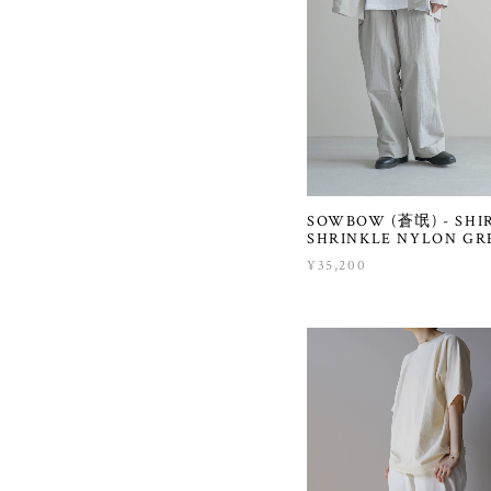
SOWBOW (蒼氓) - SHIR
SHRINKLE NYLON GR
¥35,200