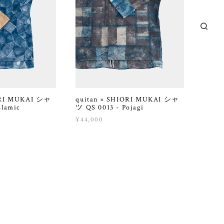
ORI MUKAI シャ
quitan × SHIORI MUKAI シャ
slamic
ツ QS 0013 - Pojagi
¥44,000