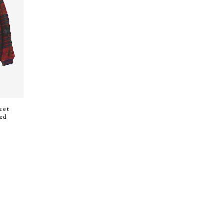
ket
Red