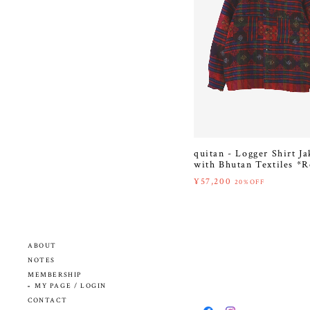
quitan - Logger Shirt Ja
with Bhutan Textiles *
¥57,200
20%OFF
ABOUT
NOTES
MEMBERSHIP
MY PAGE / LOGIN
CONTACT