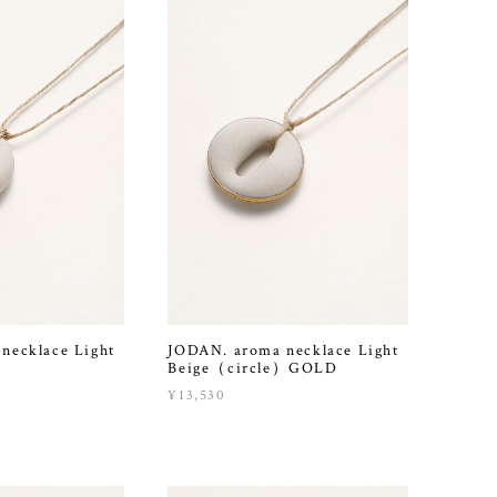
necklace Light
JODAN. aroma necklace Light
）
Beige（circle）GOLD
¥13,530