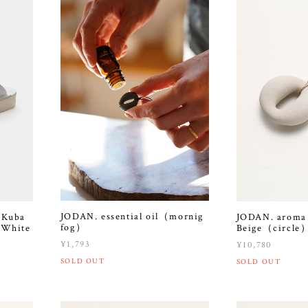
JODAN. essential oil（mornig
 Kuba
JODAN. aroma 
fog）
White
Beige（circle
¥1,793
¥10,780
SOLD OUT
SOLD OUT