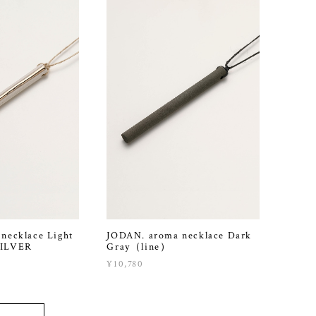
necklace Light
JODAN. aroma necklace Dark
SILVER
Gray（line）
¥10,780