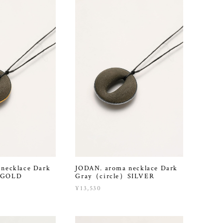
necklace Dark
JODAN. aroma necklace Dark
）GOLD
Gray（circle）SILVER
¥13,530