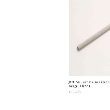
JODAN. aroma necklace
Beige（line）
¥10,780