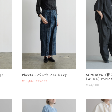
ge
Pheeta - パンツ Ana Navy
SOWBOW (蒼氓)
(WIDE) PANA
¥13,860
70%OFF
¥34,100