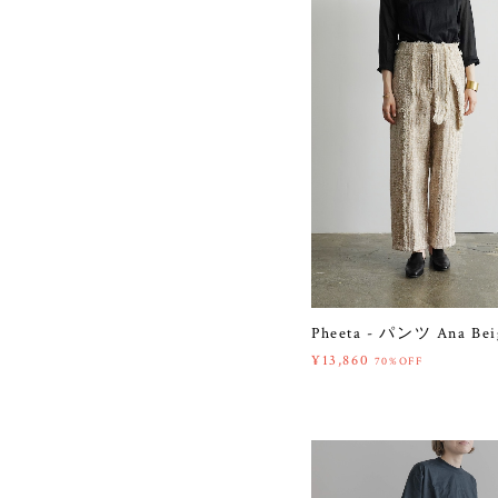
Pheeta - パンツ Ana Bei
¥13,860
70%OFF