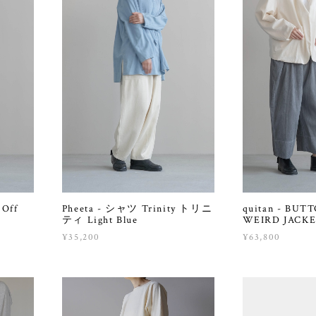
 Off
Pheeta - シャツ Trinity トリニ
quitan - BUT
ティ Light Blue
WEIRD JACK
¥35,200
¥63,800