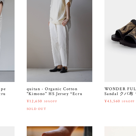
ipe
quitan - Organic Cotton
WONDER FULL
cru
"Kimono" HS Jersey *Ecru
Sandal クバ布
¥12,650
¥43,560
50%OFF
10%OFF
SOLD OUT