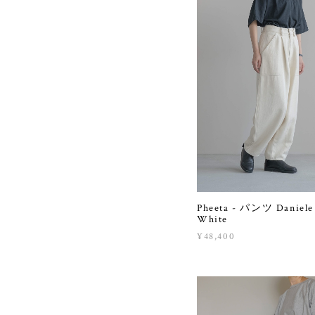
Pheeta - パンツ Daniele
White
¥48,400