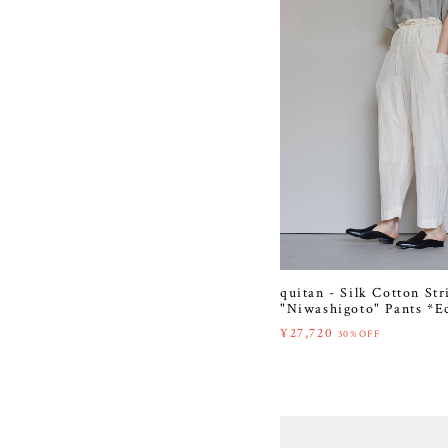
quitan - Silk Cotton Str
"Niwashigoto" Pants *E
¥27,720
30%OFF