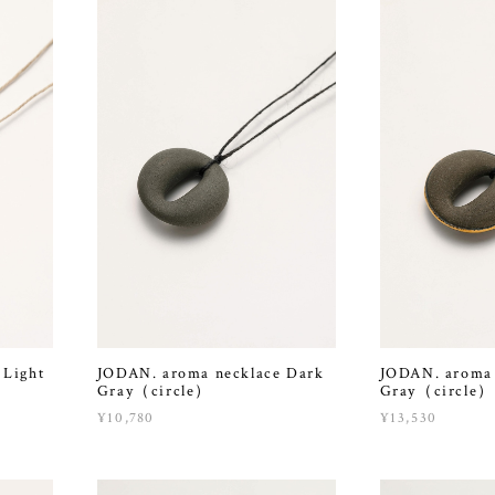
 Light
JODAN. aroma necklace Dark
JODAN. aroma 
Gray（circle）
Gray（circle
¥10,780
¥13,530