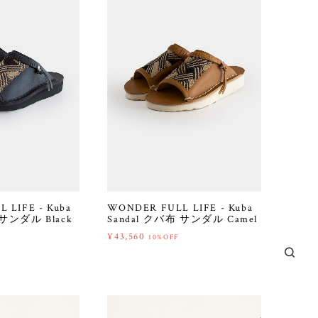
 LIFE - Kuba
WONDER FULL LIFE - Kuba
 サンダル Black
Sandal クバ布 サンダル Camel
¥43,560
10%OFF