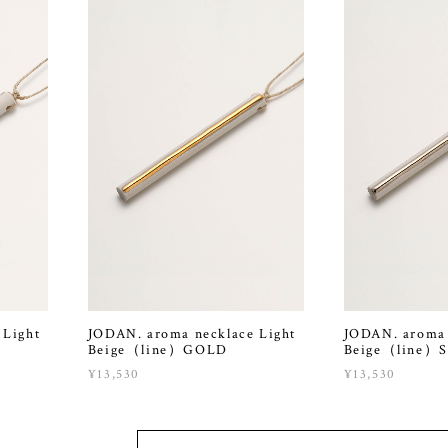
 Light
JODAN. aroma necklace Light
JODAN. aroma 
Beige（line）GOLD
Beige（line）
¥13,530
¥13,530